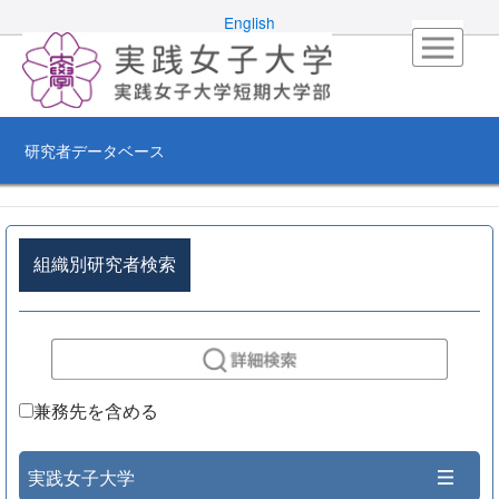
English
研究者データベース
組織別研究者検索
兼務先を含める
実践女子大学