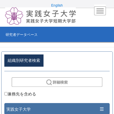
English
研究者データベース
組織別研究者検索
兼務先を含める
実践女子大学