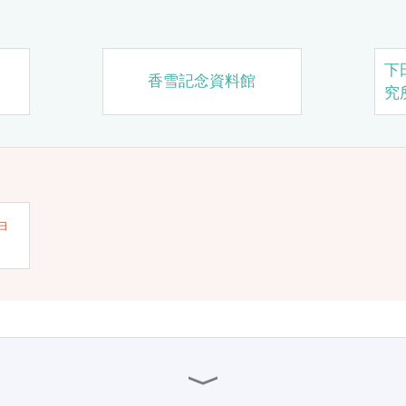
下
香雪記念資料館
究
ョ