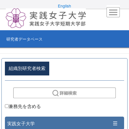
English
研究者データベース
組織別研究者検索
兼務先を含める
実践女子大学