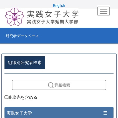
English
研究者データベース
組織別研究者検索
兼務先を含める
実践女子大学