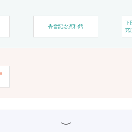
下
香雪記念資料館
究
ョ