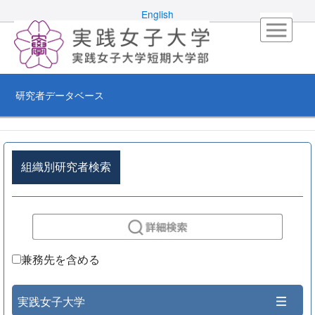
English
研究者データベース
組織別研究者検索
兼務先を含める
実践女子大学