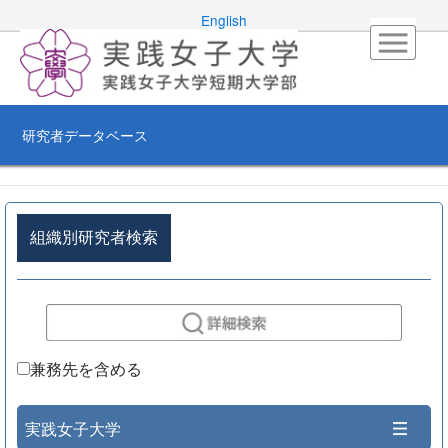
English
研究者データベース
組織別研究者検索
兼務先を含める
実践女子大学