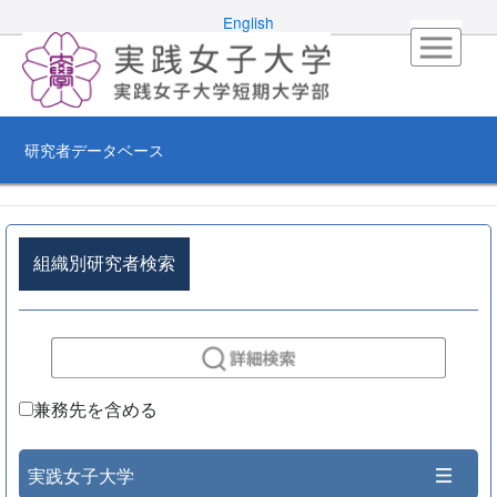
English
研究者データベース
組織別研究者検索
兼務先を含める
実践女子大学