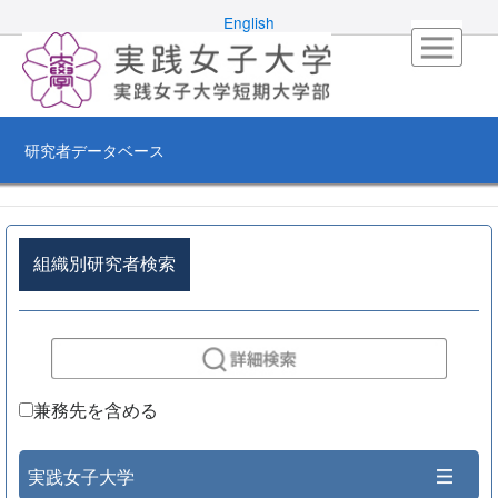
English
研究者データベース
組織別研究者検索
兼務先を含める
実践女子大学