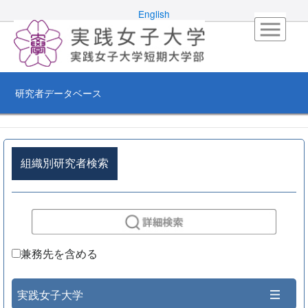
English
研究者データベース
組織別研究者検索
兼務先を含める
実践女子大学