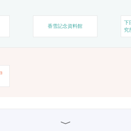
下
香雪記念資料館
究
ョ