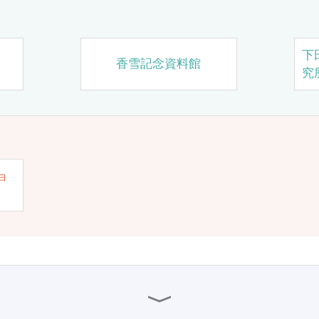
下
香雪記念資料館
究
ョ