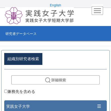
English
研究者データベース
組織別研究者検索
兼務先を含める
実践女子大学