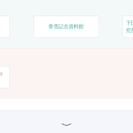
下
香雪記念資料館
究
ョ