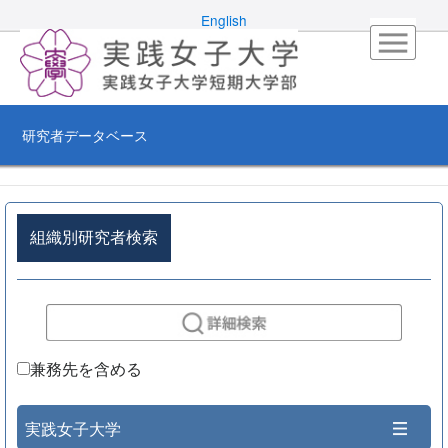
English
研究者データベース
組織別研究者検索
兼務先を含める
実践女子大学