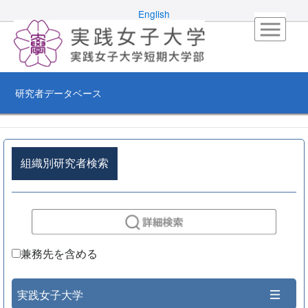
English
研究者データベース
組織別研究者検索
兼務先を含める
実践女子大学