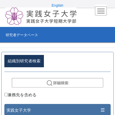
English
研究者データベース
組織別研究者検索
兼務先を含める
実践女子大学