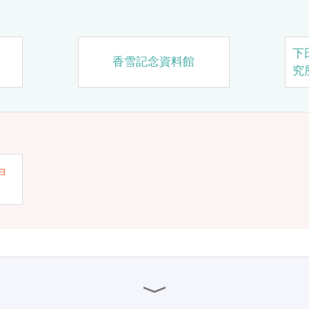
下
香雪記念資料館
究
ョ