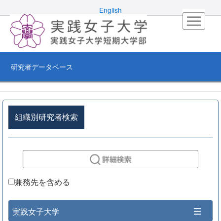
English
研究者データベース
組織別研究者検索
兼務先を含める
実践女子大学