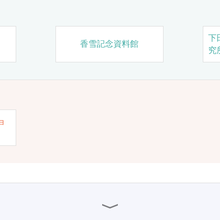
下
香雪記念資料館
究
ョ