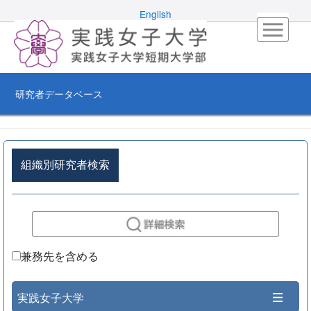
English
研究者データベース
組織別研究者検索
兼務先を含める
実践女子大学