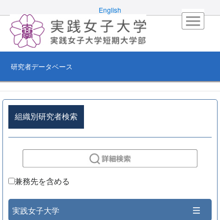
English
研究者データベース
組織別研究者検索
兼務先を含める
実践女子大学