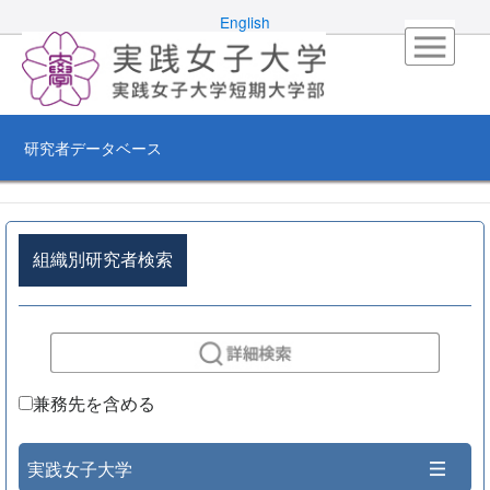
English
研究者データベース
組織別研究者検索
兼務先を含める
実践女子大学