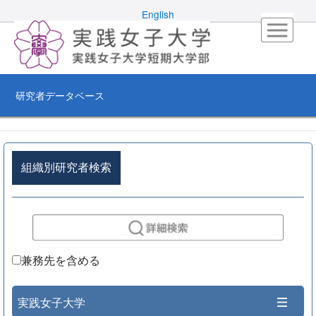
English
研究者データベース
組織別研究者検索
兼務先を含める
実践女子大学