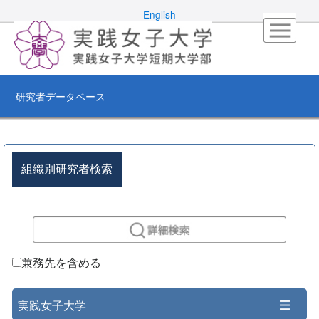
English
研究者データベース
組織別研究者検索
兼務先を含める
実践女子大学