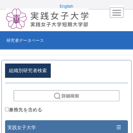
English
研究者データベース
組織別研究者検索
兼務先を含める
実践女子大学