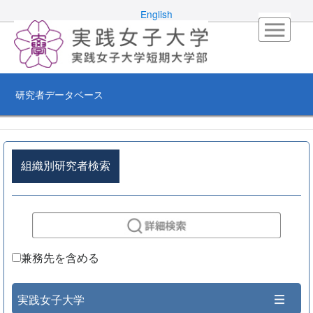
English
研究者データベース
組織別研究者検索
兼務先を含める
実践女子大学