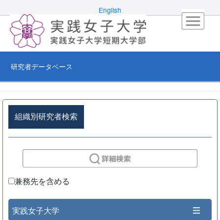
English
研究者データベース
組織別研究者検索
兼務先を含める
実践女子大学