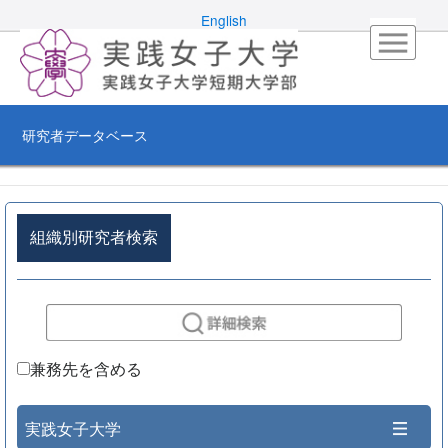
English
研究者データベース
組織別研究者検索
兼務先を含める
実践女子大学