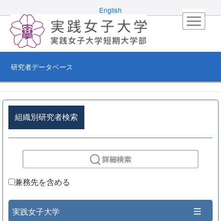
English
研究者データベース
組織別研究者検索
兼務先を含める
実践女子大学