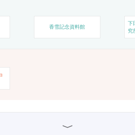
下
香雪記念資料館
究
ョ