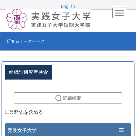
English
研究者データベース
組織別研究者検索
兼務先を含める
実践女子大学