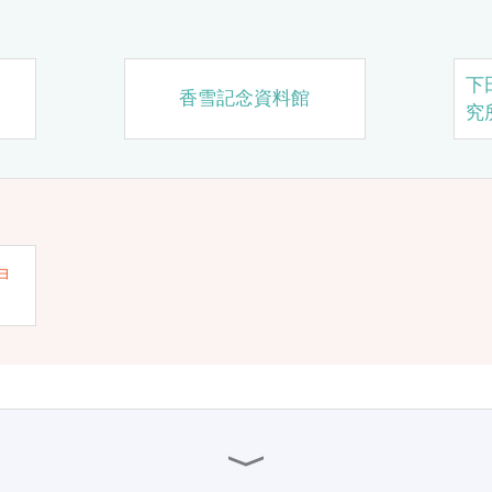
下
香雪記念資料館
究
ョ