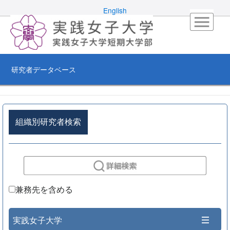
English
研究者データベース
組織別研究者検索
兼務先を含める
実践女子大学