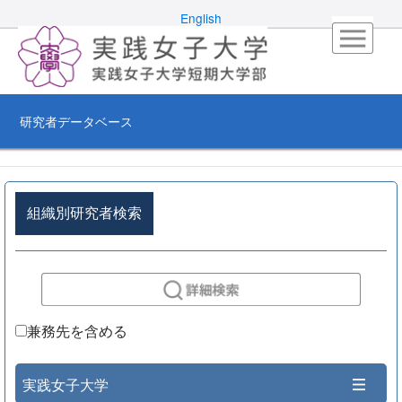
English
研究者データベース
組織別研究者検索
兼務先を含める
実践女子大学