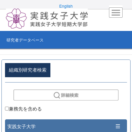
English
研究者データベース
組織別研究者検索
兼務先を含める
実践女子大学