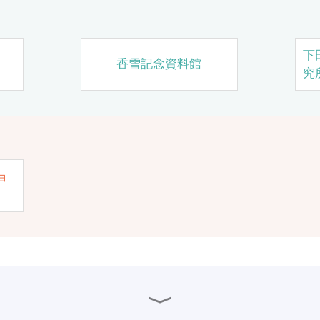
下
香雪記念資料館
究
ョ