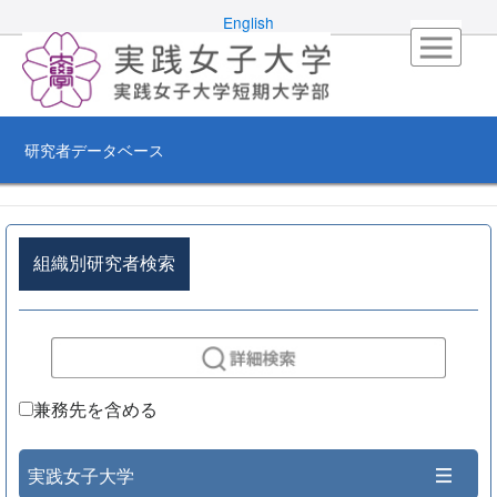
English
研究者データベース
組織別研究者検索
兼務先を含める
実践女子大学