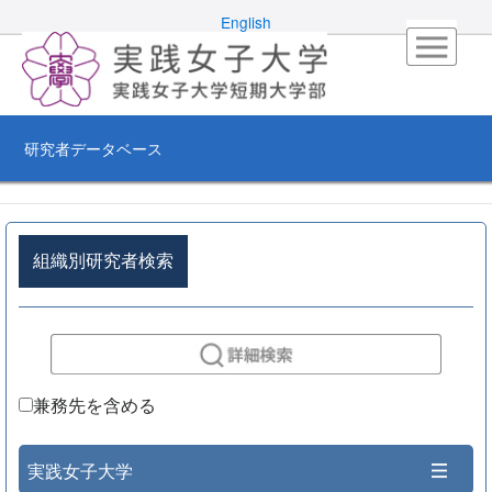
English
研究者データベース
組織別研究者検索
兼務先を含める
実践女子大学