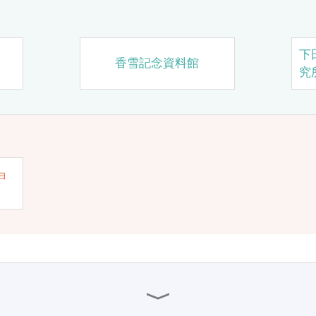
下
香雪記念資料館
究
ョ