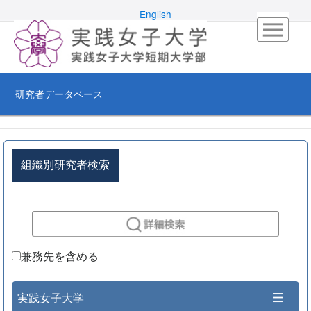
English
研究者データベース
組織別研究者検索
兼務先を含める
実践女子大学