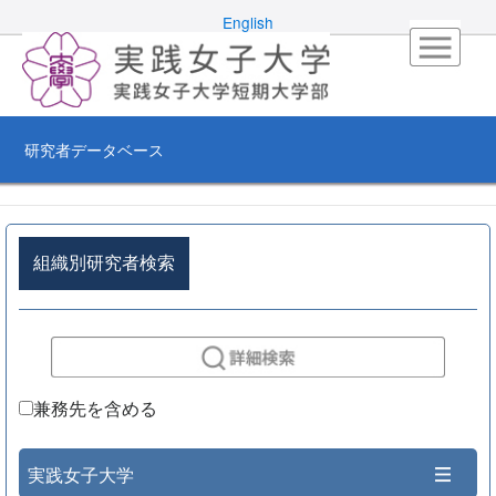
English
研究者データベース
組織別研究者検索
兼務先を含める
実践女子大学