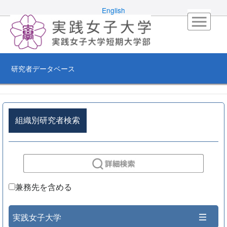
English
研究者データベース
組織別研究者検索
兼務先を含める
実践女子大学