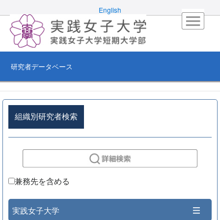
English
研究者データベース
組織別研究者検索
兼務先を含める
実践女子大学