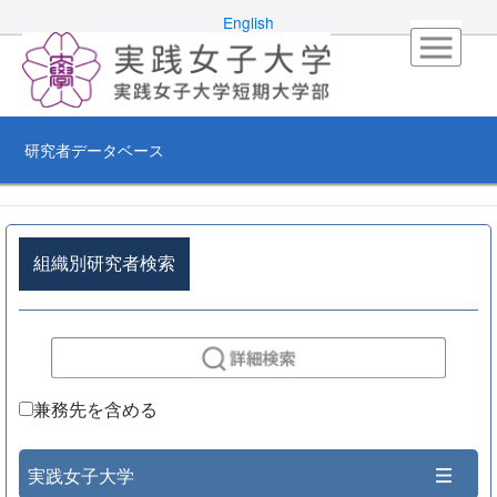
English
研究者データベース
組織別研究者検索
兼務先を含める
実践女子大学