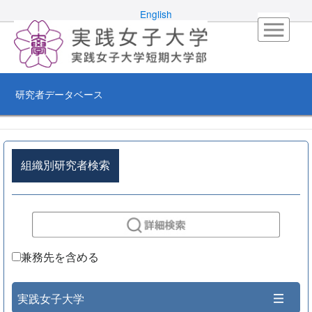
English
研究者データベース
組織別研究者検索
兼務先を含める
実践女子大学