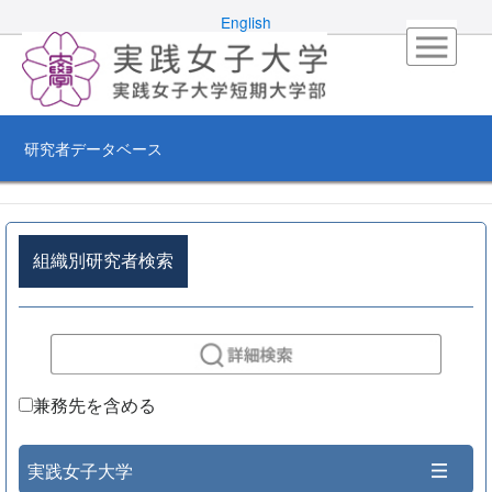
English
研究者データベース
組織別研究者検索
兼務先を含める
実践女子大学