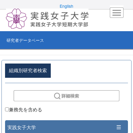
English
研究者データベース
組織別研究者検索
兼務先を含める
実践女子大学