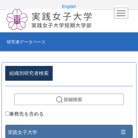
English
研究者データベース
組織別研究者検索
兼務先を含める
実践女子大学